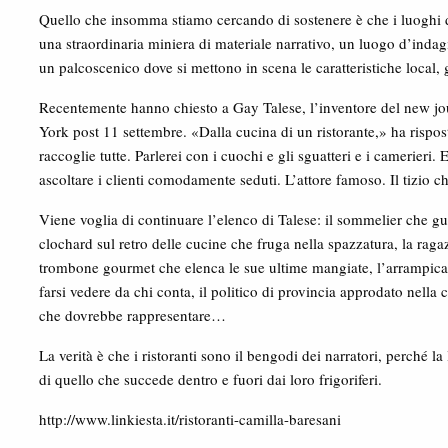
Quello che insomma stiamo cercando di sostenere è che i luoghi d
una straordinaria miniera di materiale narrativo, un luogo d’indag
un palcoscenico dove si mettono in scena le caratteristiche local, g
Recentemente hanno chiesto a Gay Talese, l’inventore del new j
York post 11 settembre. «Dalla cucina di un ristorante,» ha rispost
raccoglie tutte. Parlerei con i cuochi e gli sguatteri e i camerieri. 
ascoltare i clienti comodamente seduti. L’attore famoso. Il tizio ch
Viene voglia di continuare l’elenco di Talese: il sommelier che g
clochard sul retro delle cucine che fruga nella spazzatura, la ragazz
trombone gourmet che elenca le sue ultime mangiate, l’arrampicat
farsi vedere da chi conta, il politico di provincia approdato nella c
che dovrebbe rappresentare…
La verità è che i ristoranti sono il bengodi dei narratori, perché l
di quello che succede dentro e fuori dai loro frigoriferi.
http://www.linkiesta.it/ristoranti-camilla-baresani