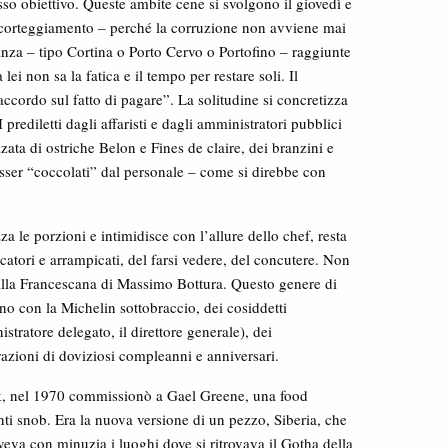
esso obiettivo. Queste ambite cene si svolgono il giovedì e
el corteggiamento – perché la corruzione non avviene mai
canza – tipo Cortina o Porto Cervo o Portofino – raggiunte
lei non sa la fatica e il tempo per restare soli. Il
accordo sul fatto di pagare”. La solitudine si concretizza
 prediletti dagli affaristi e dagli amministratori pubblici
lzata di ostriche Belon e Fines de claire, dei branzini e
sser “coccolati” dal personale – come si direbbe con
zza le porzioni e intimidisce con l’allure dello chef, resta
icatori e arrampicati, del farsi vedere, del concutere. Non
o alla Francescana di Massimo Bottura. Questo genere di
iano con la Michelin sottobraccio, dei cosiddetti
stratore delegato, il direttore generale), dei
azioni di doviziosi compleanni e anniversari.
rk, nel 1970 commissionò a Gael Greene, una food
nti snob. Era la nuova versione di un pezzo, Siberia, che
veva con minuzia i luoghi dove si ritrovava il Gotha della