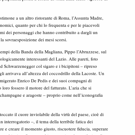
estimone a un altro ristorante di Roma, l’Assunta Madre,
nomici, quanto per chi lo frequenta e per le piacevoli
nomi dei personaggi che hanno contribuito a dargli un
 la sovraesposizione dei mesi scorsi.
 tempi della Banda della Magliana, Pippo l’Abruzzese, sul
ologicamente interessanti del Lazio. Alle pareti, foto
old Schwarzenegger col sigaro e i bicipitoni – ripreso
li arrivava all’altezza del coccodrillo della Lacoste. Un
famigerato Enrico De Pedis e dei suoi compagni di
oro fossero il motore del fatturato. L’aria che si
a, champagne e aragoste – proprio come nell’iconografia
ccato il cuore inviolabile della virtù del paese, cioè di
interrogatorio –, il tema della terribile fatica dei
re e creare il momento giusto, riscuotere fiducia, superare