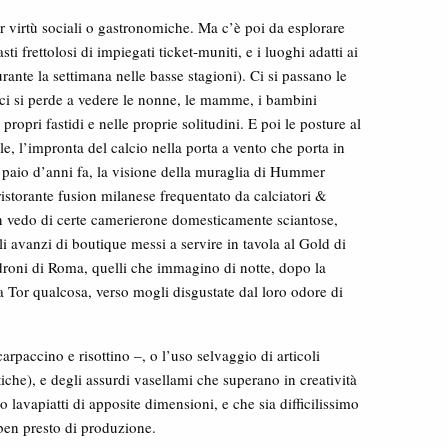
er virtù sociali o gastronomiche. Ma c’è poi da esplorare
asti frettolosi di impiegati ticket-muniti, e i luoghi adatti ai
durante la settimana nelle basse stagioni). Ci si passano le
a, ci si perde a vedere le nonne, le mamme, i bambini
propri fastidi e nelle proprie solitudini. E poi le posture al
iale, l’impronta del calcio nella porta a vento che porta in
n paio d’anni fa, la visione della muraglia di Hummer
 ristorante fusion milanese frequentato da calciatori &
non vedo di certe camerierone domesticamente sciantose,
li avanzi di boutique messi a servire in tavola al Gold di
droni di Roma, quelli che immagino di notte, dopo la
 a Tor qualcosa, verso mogli disgustate dal loro odore di
arpaccino e risottino –, o l’uso selvaggio di articoli
stiche), e degli assurdi vasellami che superano in creatività
 lavapiatti di apposite dimensioni, e che sia difficilissimo
 ben presto di produzione.