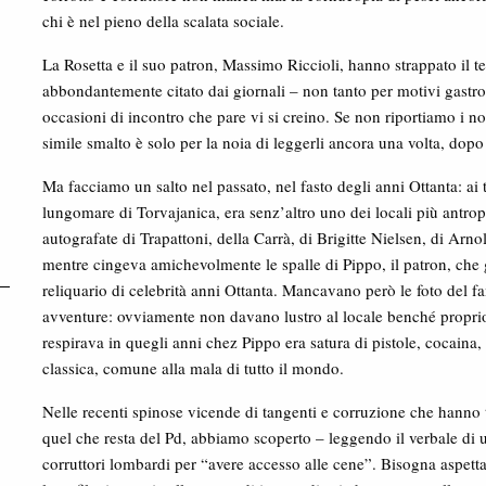
chi è nel pieno della scalata sociale.
La Rosetta e il suo patron, Massimo Riccioli, hanno strappato il t
abbondantemente citato dai giornali – non tanto per motivi gastro
occasioni di incontro che pare vi si creino. Se non riportiamo i 
simile smalto è solo per la noia di leggerli ancora una volta, dopo
Ma facciamo un salto nel passato, nel fasto degli anni Ottanta: ai
lungomare di Torvajanica, era senz’altro uno dei locali più antrop
autografate di Trapattoni, della Carrà, di Brigitte Nielsen, di Arn
mentre cingeva amichevolmente le spalle di Pippo, il patron, che g
reliquario di celebrità anni Ottanta. Mancavano però le foto del 
avventure: ovviamente non davano lustro al locale benché proprio l
respirava in quegli anni chez Pippo era satura di pistole, cocain
classica, comune alla mala di tutto il mondo.
Nelle recenti spinose vicende di tangenti e corruzione che hanno to
quel che resta del Pd, abbiamo scoperto – leggendo il verbale di un 
corruttori lombardi per “avere accesso alle cene”. Bisogna aspetta