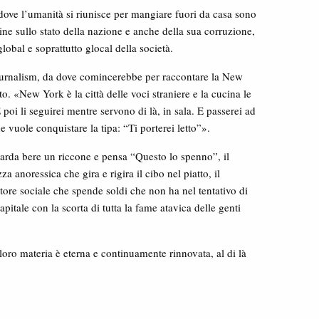
ove l’umanità si riunisce per mangiare fuori da casa sono
ine sullo stato della nazione e anche della sua corruzione,
lobal e soprattutto glocal della società.
ournalism, da dove comincerebbe per raccontare la New
o. «New York è la città delle voci straniere e la cucina le
E poi li seguirei mentre servono di là, in sala. E passerei ad
e vuole conquistare la tipa: “Ti porterei letto”».
uarda bere un riccone e pensa “Questo lo spenno”, il
a anoressica che gira e rigira il cibo nel piatto, il
ore sociale che spende soldi che non ha nel tentativo di
apitale con la scorta di tutta la fame atavica delle genti
a loro materia è eterna e continuamente rinnovata, al di là