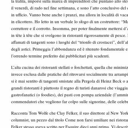
la trafila, imporsi sulla marea di imprenditori che puntano allo st
il venerdì, di rado nel fine settimana, e sono l’atto conclusivo d
in ufficio. Vanno bene anche i pranzi, ma allora in località di va
in elicottero. Ho letto in un verbale lo sfogo di un costruttore: “Ma 
corruttore e il corrotto. Insomma, per poter finalmente mettersi d’
in tête à tête che si svolgono in ristoranti rigorosamente di pesce. I
affamati di tangenti sono i luoghi del “trionfo di crostacei”, dell’a
degli astici. Primeggia l’abbondanza ed è ritenuto fondamentale e
l’orrendo termine preferito dai pubblicitari più scadenti.
L’alta cucina dei ristoranti stellati o forchettati, quella che minimi
invece esclusa dalle pratiche del ritrovarsi socialmente tra arramp
si è mai sentito di tangenti smistate alla Pergola di Heinz Beck 
grandi ristoranti è piuttosto il regno di turisti danarosi che viagg
gastrofanatici (o foodies), dei pasti con pompa aziendale (l’ammini
commendatori che vogliono far colpo sulle signorine, delle celebr
Racconta Tom Wolfe che Clay Felker, il suo direttore al New Yo
columnist, un pezzo dal titolo Come non farsi umiliare nei ristora
Felker stesso aveva scritto per Esquire dieci anni prima. Vi descri