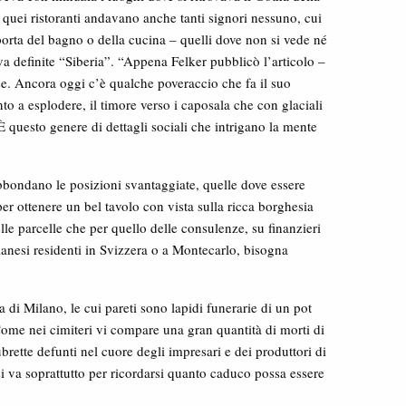
quei ristoranti andavano anche tanti signori nessuno, cui
a porta del bagno o della cucina – quelli dove non si vede né
eva definite “Siberia”. “Appena Felker pubblicò l’articolo –
aese. Ancora oggi c’è qualche poveraccio che fa il suo
nto a esplodere, il timore verso i caposala che con glaciali
. È questo genere di dettagli sociali che intrigano la mente
bbondano le posizioni svantaggiate, quelle dove essere
per ottenere un bel tavolo con vista sulla ricca borghesia
elle parcelle che per quello delle consulenze, su finanzieri
ilanesi residenti in Svizzera o a Montecarlo, bisogna
a di Milano, le cui pareti sono lapidi funerarie di un pot
 Come nei cimiteri vi compare una gran quantità di morti di
ubrette defunti nel cuore degli impresari e dei produttori di
 si va soprattutto per ricordarsi quanto caduco possa essere