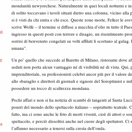
mondanità newyorchese. Naturalmente in quei locali notturni e in 
di solito toccavano i tavoli situati dietro una colonna, vicino all
si è visti da chi entra e chi esce. Queste zone morte, Felker le av
scrive Wolfe – il termine si diffuse a macchia d’olio in tutto il P
ti
ingresso in questi posti con terrore e disagio, un risentimento pro
sorrisi di benvenuto congelati su volti affilati li scortano al gulag
umana”.
Un po’ quello che succede al Baretto di Milano, ristorante dove a
ti
seduti non porta alcun vantaggio né di visibilità né di vista. Qui, 
imprenditoriale, su professionisti celebri ancor più per il valore d
allo sbaraglio e direttori di giornali e signore del Soroptimist e m
possedere un tocco di scaltrezza mondana.
Pochi affari e non si ha notizia di scambi di tangenti al Santa Luci
pourri del mondo dello spettacolo italiano – soprattutto teatrale.
fatto, ma ci sono anche le foto di morti viventi, cioè di attori o so
spettacolo, e perciò dissoltisi anche nel cuore degli spettatori. Ci
na
l’affanno necessario a tenersi sulla cresta dell’onda.