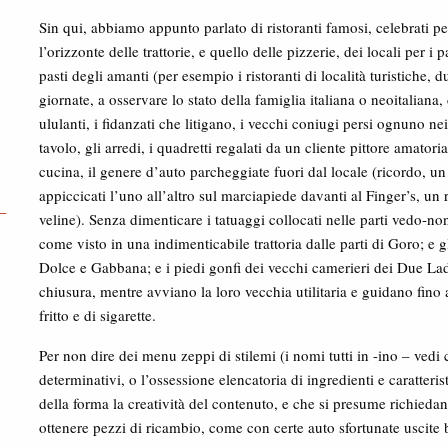
Sin qui, abbiamo appunto parlato di ristoranti famosi, celebrati p
l’orizzonte delle trattorie, e quello delle pizzerie, dei locali per i p
pasti degli amanti (per esempio i ristoranti di località turistiche, 
giornate, a osservare lo stato della famiglia italiana o neoitalian
ululanti, i fidanzati che litigano, i vecchi coniugi persi ognuno nei 
tavolo, gli arredi, i quadretti regalati da un cliente pittore amator
cucina, il genere d’auto parcheggiate fuori dal locale (ricordo, u
appiccicati l’uno all’altro sul marciapiede davanti al Finger’s, un
–
veline). Senza dimenticare i tatuaggi collocati nelle parti vedo-
come visto in una indimenticabile trattoria dalle parti di Goro; e g
Dolce e Gabbana; e i piedi gonfi dei vecchi camerieri dei Due La
chiusura, mentre avviano la loro vecchia utilitaria e guidano fino
fritto e di sigarette.
Per non dire dei menu zeppi di stilemi (i nomi tutti in -ino – vedi c
determinativi, o l’ossessione elencatoria di ingredienti e caratteri
della forma la creatività del contenuto, e che si presume richiedano
ottenere pezzi di ricambio, come con certe auto sfortunate uscite