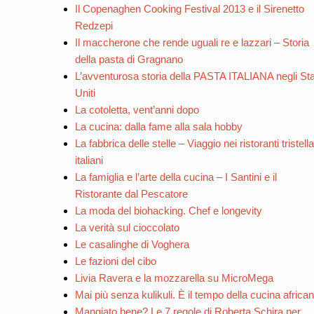
Il Copenaghen Cooking Festival 2013 e il Sirenetto
Redzepi
Il maccherone che rende uguali re e lazzari – Storia
della pasta di Gragnano
L’avventurosa storia della PASTA ITALIANA negli Sta
Uniti
La cotoletta, vent’anni dopo
La cucina: dalla fame alla sala hobby
La fabbrica delle stelle – Viaggio nei ristoranti tristella
italiani
La famiglia e l’arte della cucina – I Santini e il
Ristorante dal Pescatore
La moda del biohacking. Chef e longevity
La verità sul cioccolato
Le casalinghe di Voghera
Le fazioni del cibo
Livia Ravera e la mozzarella su MicroMega
Mai più senza kulikuli. È il tempo della cucina africa
Mangiato bene? Le 7 regole di Roberta Schira per