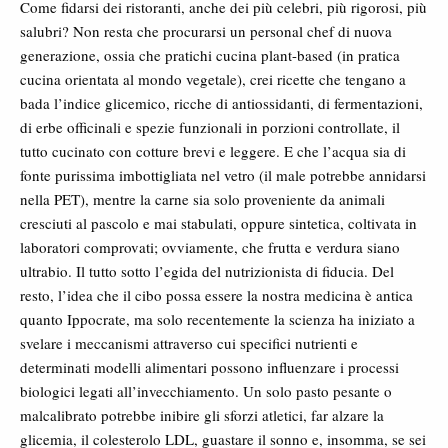
Come fidarsi dei ristoranti, anche dei più celebri, più rigorosi, più
salubri? Non resta che procurarsi un personal chef di nuova
generazione, ossia che pratichi cucina plant-based (in pratica
cucina orientata al mondo vegetale), crei ricette che tengano a
bada l’indice glicemico, ricche di antiossidanti, di fermentazioni,
di erbe officinali e spezie funzionali in porzioni controllate, il
tutto cucinato con cotture brevi e leggere. E che l’acqua sia di
fonte purissima imbottigliata nel vetro (il male potrebbe annidarsi
nella PET), mentre la carne sia solo proveniente da animali
cresciuti al pascolo e mai stabulati, oppure sintetica, coltivata in
laboratori comprovati; ovviamente, che frutta e verdura siano
ultrabio. Il tutto sotto l’egida del nutrizionista di fiducia. Del
resto, l’idea che il cibo possa essere la nostra medicina è antica
quanto Ippocrate, ma solo recentemente la scienza ha iniziato a
svelare i meccanismi attraverso cui specifici nutrienti e
determinati modelli alimentari possono influenzare i processi
biologici legati all’invecchiamento. Un solo pasto pesante o
malcalibrato potrebbe inibire gli sforzi atletici, far alzare la
glicemia, il colesterolo LDL, guastare il sonno e, insomma, se sei