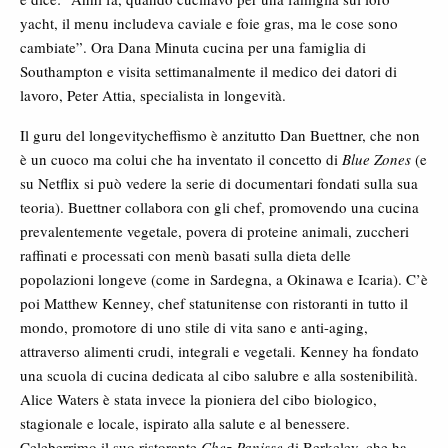
yacht, il menu includeva caviale e foie gras, ma le cose sono
cambiate”. Ora Dana Minuta cucina per una famiglia di
Southampton e visita settimanalmente il medico dei datori di
lavoro, Peter Attia, specialista in longevità.
Il guru del longevitycheffismo è anzitutto Dan Buettner, che non
è un cuoco ma colui che ha inventato il concetto di
Blue Zones
(e
su Netflix si può vedere la serie di documentari fondati sulla sua
teoria). Buettner collabora con gli chef, promovendo una cucina
prevalentemente vegetale, povera di proteine animali, zuccheri
raffinati e processati con menù basati sulla dieta delle
popolazioni longeve (come in Sardegna, a Okinawa e Icaria). C’è
poi Matthew Kenney, chef statunitense con ristoranti in tutto il
mondo, promotore di uno stile di vita sano e anti-aging,
attraverso alimenti crudi, integrali e vegetali. Kenney ha fondato
una scuola di cucina dedicata al cibo salubre e alla sostenibilità.
Alice Waters è stata invece la pioniera del cibo biologico,
stagionale e locale, ispirato alla salute e al benessere.
Celeberrimo il suo ristorante
Chez Panisse
di Berkeley, che ha