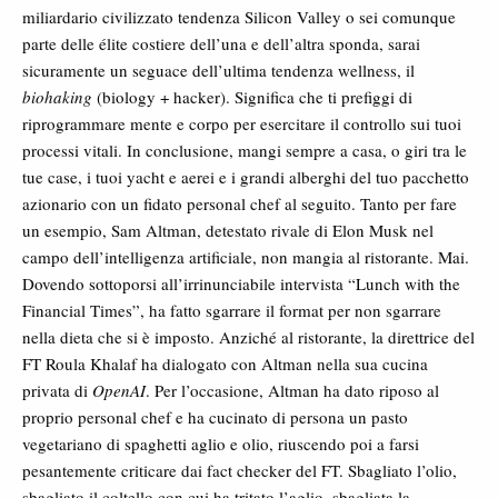
miliardario civilizzato tendenza Silicon Valley o sei comunque
parte delle élite costiere dell’una e dell’altra sponda, sarai
sicuramente un seguace dell’ultima tendenza wellness, il
biohaking
(biology + hacker). Significa che ti prefiggi di
riprogrammare mente e corpo per esercitare il controllo sui tuoi
processi vitali. In conclusione, mangi sempre a casa, o giri tra le
tue case, i tuoi yacht e aerei e i grandi alberghi del tuo pacchetto
azionario con un fidato personal chef al seguito. Tanto per fare
un esempio, Sam Altman, detestato rivale di Elon Musk nel
campo dell’intelligenza artificiale, non mangia al ristorante. Mai.
Dovendo sottoporsi all’irrinunciabile intervista “Lunch with the
Financial Times”, ha fatto sgarrare il format per non sgarrare
nella dieta che si è imposto. Anziché al ristorante, la direttrice del
FT Roula Khalaf ha dialogato con Altman nella sua cucina
privata di
OpenAI
. Per l’occasione, Altman ha dato riposo al
proprio personal chef e ha cucinato di persona un pasto
vegetariano di spaghetti aglio e olio, riuscendo poi a farsi
pesantemente criticare dai fact checker del FT. Sbagliato l’olio,
sbagliato il coltello con cui ha tritato l’aglio, sbagliata la