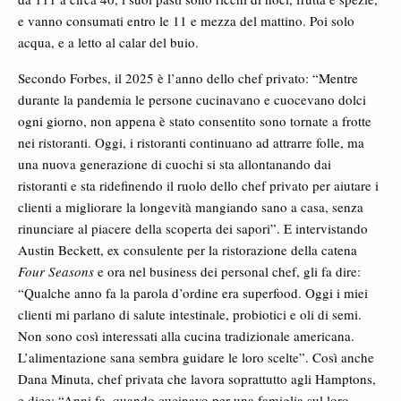
e vanno consumati entro le 11 e mezza del mattino. Poi solo
acqua, e a letto al calar del buio.
Secondo Forbes, il 2025 è l’anno dello chef privato: “Mentre
durante la pandemia le persone cucinavano e cuocevano dolci
ogni giorno, non appena è stato consentito sono tornate a frotte
nei ristoranti. Oggi, i ristoranti continuano ad attrarre folle, ma
una nuova generazione di cuochi si sta allontanando dai
ristoranti e sta ridefinendo il ruolo dello chef privato per aiutare i
clienti a migliorare la longevità mangiando sano a casa, senza
rinunciare al piacere della scoperta dei sapori”. E intervistando
Austin Beckett, ex consulente per la ristorazione della catena
Four Seasons
e ora nel business dei personal chef, gli fa dire:
“Qualche anno fa la parola d’ordine era superfood. Oggi i miei
clienti mi parlano di salute intestinale, probiotici e oli di semi.
Non sono così interessati alla cucina tradizionale americana.
L’alimentazione sana sembra guidare le loro scelte”. Così anche
Dana Minuta, chef privata che lavora soprattutto agli Hamptons,
e dice: “Anni fa, quando cucinavo per una famiglia sul loro