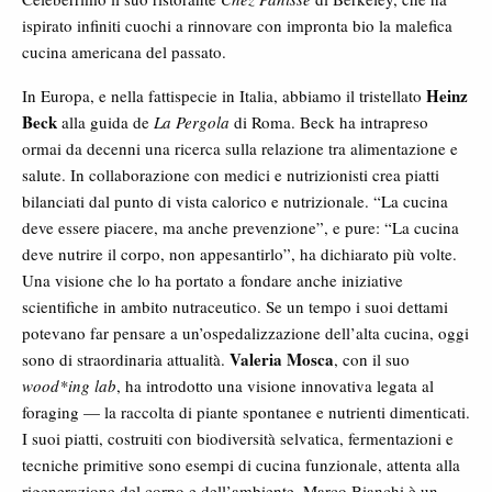
ispirato infiniti cuochi a rinnovare con impronta bio la malefica
cucina americana del passato.
Heinz
In Europa, e nella fattispecie in Italia, abbiamo il tristellato
Beck
alla guida de
La Pergola
di Roma. Beck ha intrapreso
ormai da decenni una ricerca sulla relazione tra alimentazione e
salute. In collaborazione con medici e nutrizionisti crea piatti
bilanciati dal punto di vista calorico e nutrizionale. “La cucina
deve essere piacere, ma anche prevenzione”, e pure: “La cucina
deve nutrire il corpo, non appesantirlo”, ha dichiarato più volte.
Una visione che lo ha portato a fondare anche iniziative
scientifiche in ambito nutraceutico. Se un tempo i suoi dettami
potevano far pensare a un’ospedalizzazione dell’alta cucina, oggi
Valeria Mosca
sono di straordinaria attualità.
, con il suo
wood*ing lab
, ha introdotto una visione innovativa legata al
foraging — la raccolta di piante spontanee e nutrienti dimenticati.
I suoi piatti, costruiti con biodiversità selvatica, fermentazioni e
tecniche primitive sono esempi di cucina funzionale, attenta alla
rigenerazione del corpo e dell’ambiente. Marco Bianchi è un