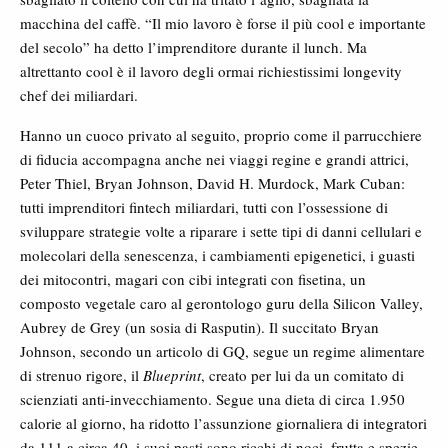
macchina del caffè. “Il mio lavoro è forse il più cool e importante
del secolo” ha detto l’imprenditore durante il lunch. Ma
altrettanto cool è il lavoro degli ormai richiestissimi longevity
chef dei miliardari.
Hanno un cuoco privato al seguito, proprio come il parrucchiere
di fiducia accompagna anche nei viaggi regine e grandi attrici,
Peter Thiel, Bryan Johnson, David H. Murdock, Mark Cuban:
tutti imprenditori fintech miliardari, tutti con l’ossessione di
sviluppare strategie volte a riparare i sette tipi di danni cellulari e
molecolari della senescenza, i cambiamenti epigenetici, i guasti
dei mitocontri, magari con cibi integrati con fisetina, un
composto vegetale caro al gerontologo guru della Silicon Valley,
Aubrey de Grey (un sosia di Rasputin). Il succitato Bryan
Johnson, secondo un articolo di GQ, segue un regime alimentare
di strenuo rigore, il
Blueprint
, creato per lui da un comitato di
scienziati anti-invecchiamento. Segue una dieta di circa 1.950
calorie al giorno, ha ridotto l’assunzione giornaliera di integratori
da 111 a circa 40, i suoi pasti sono ricchi di noci, frutta e spezie,