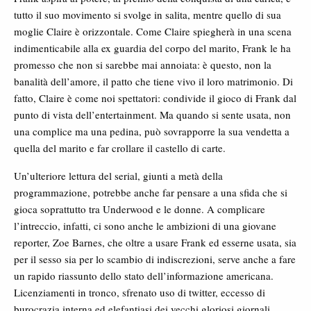
tutto il suo movimento si svolge in salita, mentre quello di sua
moglie Claire è orizzontale. Come Claire spiegherà in una scena
indimenticabile alla ex guardia del corpo del marito, Frank le ha
promesso che non si sarebbe mai annoiata: è questo, non la
banalità dell’amore, il patto che tiene vivo il loro matrimonio. Di
fatto, Claire è come noi spettatori: condivide il gioco di Frank dal
punto di vista dell’entertainment. Ma quando si sente usata, non
una complice ma una pedina, può sovrapporre la sua vendetta a
quella del marito e far crollare il castello di carte.
Un’ulteriore lettura del serial, giunti a metà della
programmazione, potrebbe anche far pensare a una sfida che si
gioca soprattutto tra Underwood e le donne. A complicare
l’intreccio, infatti, ci sono anche le ambizioni di una giovane
reporter, Zoe Barnes, che oltre a usare Frank ed esserne usata, sia
per il sesso sia per lo scambio di indiscrezioni, serve anche a fare
un rapido riassunto dello stato dell’informazione americana.
Licenziamenti in tronco, sfrenato uso di twitter, eccesso di
burocrazia interna ed elefantiasi dei vecchi gloriosi giornali