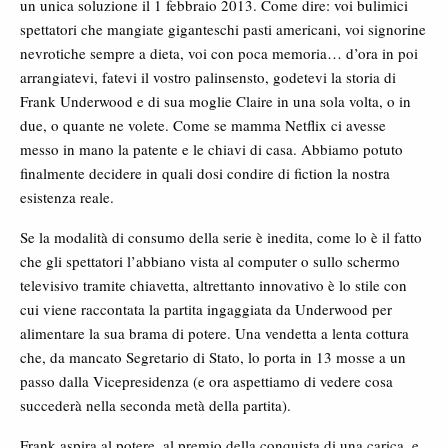
un unica soluzione il 1 febbraio 2013. Come dire: voi bulimici
spettatori che mangiate giganteschi pasti americani, voi signorine
nevrotiche sempre a dieta, voi con poca memoria… d’ora in poi
arrangiatevi, fatevi il vostro palinsensto, godetevi la storia di
Frank Underwood e di sua moglie Claire in una sola volta, o in
due, o quante ne volete. Come se mamma Netflix ci avesse
messo in mano la patente e le chiavi di casa. Abbiamo potuto
finalmente decidere in quali dosi condire di fiction la nostra
esistenza reale.
Se la modalità di consumo della serie è inedita, come lo è il fatto
che gli spettatori l’abbiano vista al computer o sullo schermo
televisivo tramite chiavetta, altrettanto innovativo è lo stile con
cui viene raccontata la partita ingaggiata da Underwood per
alimentare la sua brama di potere. Una vendetta a lenta cottura
che, da mancato Segretario di Stato, lo porta in 13 mosse a un
passo dalla Vicepresidenza (e ora aspettiamo di vedere cosa
succederà nella seconda metà della partita).
Frank aspira al potere, al premio della conquista di una carica, e