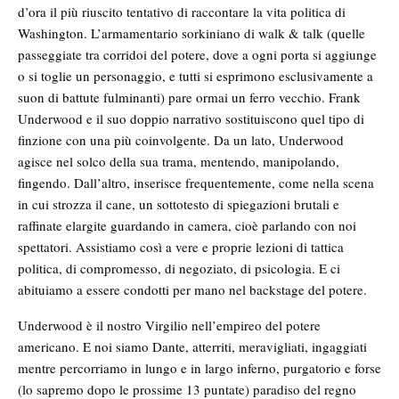
d’ora il più riuscito tentativo di raccontare la vita politica di
Washington. L’armamentario sorkiniano di walk & talk (quelle
passeggiate tra corridoi del potere, dove a ogni porta si aggiunge
o si toglie un personaggio, e tutti si esprimono esclusivamente a
suon di battute fulminanti) pare ormai un ferro vecchio. Frank
Underwood e il suo doppio narrativo sostituiscono quel tipo di
finzione con una più coinvolgente. Da un lato, Underwood
agisce nel solco della sua trama, mentendo, manipolando,
fingendo. Dall’altro, inserisce frequentemente, come nella scena
in cui strozza il cane, un sottotesto di spiegazioni brutali e
raffinate elargite guardando in camera, cioè parlando con noi
spettatori. Assistiamo così a vere e proprie lezioni di tattica
politica, di compromesso, di negoziato, di psicologia. E ci
abituiamo a essere condotti per mano nel backstage del potere.
Underwood è il nostro Virgilio nell’empireo del potere
americano. E noi siamo Dante, atterriti, meravigliati, ingaggiati
mentre percorriamo in lungo e in largo inferno, purgatorio e forse
(lo sapremo dopo le prossime 13 puntate) paradiso del regno