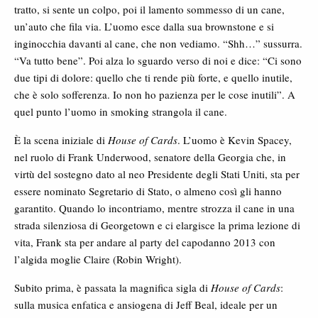
tratto, si sente un colpo, poi il lamento sommesso di un cane,
un’auto che fila via. L’uomo esce dalla sua brownstone e si
inginocchia davanti al cane, che non vediamo. “Shh…” sussurra.
“Va tutto bene”. Poi alza lo sguardo verso di noi e dice: “Ci sono
due tipi di dolore: quello che ti rende più forte, e quello inutile,
che è solo sofferenza. Io non ho pazienza per le cose inutili”. A
quel punto l’uomo in smoking strangola il cane.
È la scena iniziale di
House of Cards
. L’uomo è Kevin Spacey,
nel ruolo di Frank Underwood, senatore della Georgia che, in
virtù del sostegno dato al neo Presidente degli Stati Uniti, sta per
essere nominato Segretario di Stato, o almeno così gli hanno
garantito. Quando lo incontriamo, mentre strozza il cane in una
strada silenziosa di Georgetown e ci elargisce la prima lezione di
vita, Frank sta per andare al party del capodanno 2013 con
l’algida moglie Claire (Robin Wright).
Subito prima, è passata la magnifica sigla di
House of Cards
:
sulla musica enfatica e ansiogena di Jeff Beal, ideale per un