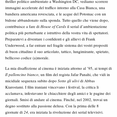
thriller politico ambientato a Washington DC, vediamo scorrere
immagini accelerate del traffico intorno alla Casa Bianca, una
bandiera americana rovesciata, e le acque del Potomac con un
bidone abbandonato sulla sponda. Tutto quello che viene dopo,
contribuisce a fare di
House of Cards
il serial d’ambientazione
politica più perturbante e istruttivo della vostra vita di spettatori.
Preparatevi a diventare i confidenti e gli allievi di Frank
Underwood, a far entrare nel fragile sistema dei vostri propositi
di buon cittadino il suo articolato, tattico, lungimirante, spietato,
bellicoso codice (a)morale.
La mia disaffezione al cinema è iniziata attorno al ’95, ai tempi di
Il palloncino bianco
, un film del regista Jafar Panahi, che vidi in
micidiale sequenza subito dopo
Sotto gli ulivi
di Abbas
Kiarostami. I film iraniani vincevano i festival, la critica li
acclamava, infestavano le chiacchiere degli amici e le pagine dei
giornali. Smisi di andare al cinema. Finché, nel 2002, trovai un
degno sostituto alla passione delusa. Con la prima delle 8
giornate di
24
, era iniziata la rivoluzione dei serial televisivi.