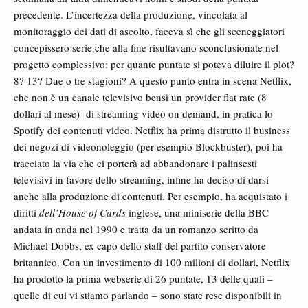
precedente. L’incertezza della produzione, vincolata al
monitoraggio dei dati di ascolto, faceva sì che gli sceneggiatori
concepissero serie che alla fine risultavano sconclusionate nel
progetto complessivo: per quante puntate si poteva diluire il plot?
8? 13? Due o tre stagioni? A questo punto entra in scena Netflix,
che non è un canale televisivo bensì un provider flat rate (8
dollari al mese) di streaming video on demand, in pratica lo
Spotify dei contenuti video. Netflix ha prima distrutto il business
dei negozi di videonoleggio (per esempio Blockbuster), poi ha
tracciato la via che ci porterà ad abbandonare i palinsesti
televisivi in favore dello streaming, infine ha deciso di darsi
anche alla produzione di contenuti. Per esempio, ha acquistato i
diritti
dell’House of Cards
inglese, una miniserie della BBC
andata in onda nel 1990 e tratta da un romanzo scritto da
Michael Dobbs, ex capo dello staff del partito conservatore
britannico. Con un investimento di 100 milioni di dollari, Netflix
ha prodotto la prima webserie di 26 puntate, 13 delle quali –
quelle di cui vi stiamo parlando – sono state rese disponibili in