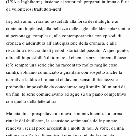
(USA e Inghilterra), insieme ai sottotitoli preparati in fretta e furia
da volonterosi traduttori-nerd.
In pochi anni, ci siamo assuefatti alla forza dei dialoghi e ai
contenuti impietosi, alla bellezza delle sigle, alle idee spiazzanti e
ai personaggi complessi, alla contemporaneità con episodi di
cronaca o addirittura all’anticipazione della cronaca, e alla
riscrittura dissacrante di periodi storici del passato. A quel punto,
oltre all’impossibilità di tornare al cinema senza storcere il naso
(c’è sempre una serie che ha raccontato molto meglio cose
simili), abbiamo cominciato a guardare con sospetto anche la
narrativa: laddove i romanzi ci davano senso di ricchezza e
profondità impossibile da concentrare negli smilzi 90 minuti di
un film, le serie cominciavano ad agire su un piano competitivo
con quello della letteratura.
Ma intanto si prospettava un nuovo sommovimento. La forma
rituale del feuilleton, la scansione settimanale delle puntate,
rendeva i serial poco accessibili a molti di noi. A volte, da una
settimana all’altra dimenticavi nomi e snodi della puntata