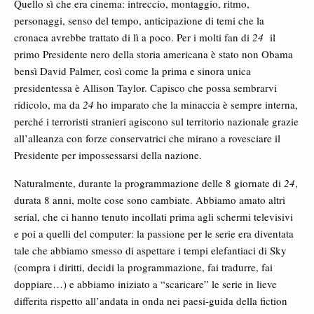
Quello sì che era cinema: intreccio, montaggio, ritmo,
personaggi, senso del tempo, anticipazione di temi che la
cronaca avrebbe trattato di lì a poco. Per i molti fan di
24
il
primo Presidente nero della storia americana è stato non Obama
bensì David Palmer, così come la prima e sinora unica
presidentessa è Allison Taylor. Capisco che possa sembrarvi
ridicolo, ma da
24
ho imparato che la minaccia è sempre interna,
perché i terroristi stranieri agiscono sul territorio nazionale grazie
all’alleanza con forze conservatrici che mirano a rovesciare il
Presidente per impossessarsi della nazione.
Naturalmente, durante la programmazione delle 8 giornate di
24
,
durata 8 anni, molte cose sono cambiate. Abbiamo amato altri
serial, che ci hanno tenuto incollati prima agli schermi televisivi
e poi a quelli del computer: la passione per le serie era diventata
tale che abbiamo smesso di aspettare i tempi elefantiaci di Sky
(compra i diritti, decidi la programmazione, fai tradurre, fai
doppiare…) e abbiamo iniziato a “scaricare” le serie in lieve
differita rispetto all’andata in onda nei paesi-guida della fiction