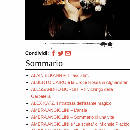
Condividi:
Sommario
ALAIN ELKANN e “Il fascista”.
ALBERTO CAIRO e la Croce Rossa in Afghanistan
ALESSANDRO BORGHI – Il vichingo della
Garbatella
ALEX KATZ, il ritrattista dell’istante magico
AMBRA ANGIOLINI – L’ansia
AMBRA ANGIOLINI – Sommario di una vita
AMBRA ANGIOLINI e “La scelta” di Michele Placido