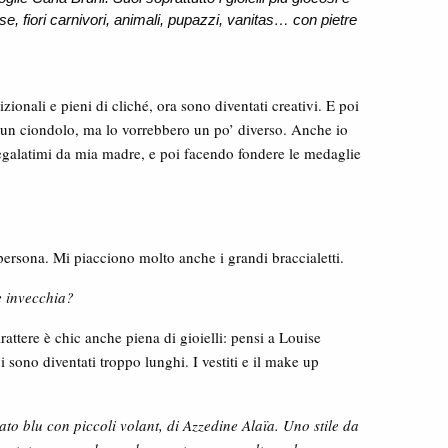
se, fiori carnivori, animali, pupazzi, vanitas… con pietre
zionali e pieni di cliché, ora sono diventati creativi. E poi
o un ciondolo, ma lo vorrebbero un po’ diverso. Anche io
regalatimi da mia madre, e poi facendo fondere le medaglie
ersona. Mi piacciono molto anche i grandi braccialetti.
e invecchia?
attere è chic anche piena di gioielli: pensi a Louise
 sono diventati troppo lunghi. I vestiti e il make up
to blu con piccoli volant, di
Azzedine Alaïa. Uno stile da