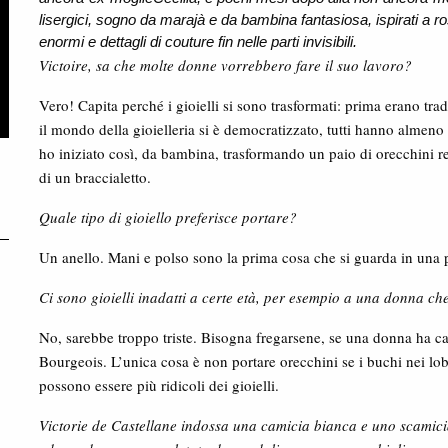
lisergici, sogno da marajà e da bambina fantasiosa, ispirati a ro
enormi e dettagli di couture fin nelle parti invisibili.
Victoire, sa che molte donne vorrebbero fare il suo lavoro?
Vero! Capita perché i gioielli si sono trasformati: prima erano tradi
il mondo della gioielleria si è democratizzato, tutti hanno almen
ho iniziato così, da bambina, trasformando un paio di orecchini 
di un braccialetto.
Quale tipo di gioiello preferisce portare?
Un anello. Mani e polso sono la prima cosa che si guarda in una p
Ci sono gioielli inadatti a certe età, per esempio a una donna ch
No, sarebbe troppo triste. Bisogna fregarsene, se una donna ha car
Bourgeois. L’unica cosa è non portare orecchini se i buchi nei lobi
possono essere più ridicoli dei gioielli.
Victorie de Castellane indossa una camicia bianca e uno scamicia