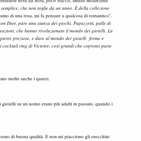
ontatura nera da nerd, poco trucco, smalto melanzana
o semplice, che non toglie da un anno. È della collezione
ramo di una rosa, mi fa pensare a qualcosa di romantico”
.
ison Dior, pare una stanza dei giochi. Pupazzetti, palle di
reazioni, che hanno rivoluzionato il mondo dei gioielli. La
 pietre preziose, e dare al mondo dei gioielli forme e
 cocktail ring di Victoire, così grandi che coprono parte
a amo molto anche i quarzi.
i gioielli su un uomo erano più adatti in passato, quando i
on sono di buona qualità. E non mi piacciono gli orecchini