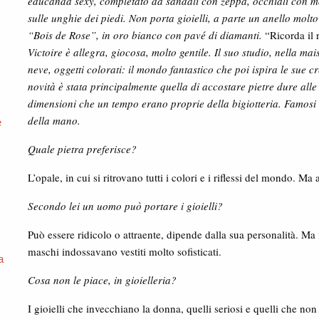
educanda sexy, completato da sandali con zeppa, occhiali con m
sulle unghie dei piedi. Non porta gioielli, a parte un anello molt
“Bois de Rose”, in oro bianco con pavé di diamanti.
“Ricorda il 
Victoire è allegra, giocosa, molto gentile. Il suo studio, nella ma
neve, oggetti colorati: il mondo fantastico che poi ispira le sue c
novità è stata principalmente quella di accostare pietre dure alle
dimensioni che un tempo erano proprie della bigiotteria. Famosi i
della mano.
e
Quale pietra preferisce?
L’opale, in cui si ritrovano tutti i colori e i riflessi del mondo. M
Secondo lei un uomo può portare i gioielli?
Può essere ridicolo o attraente, dipende dalla sua personalità. Ma 
maschi indossavano vestiti molto sofisticati.
a
Cosa non le piace, in gioielleria?
I gioielli che invecchiano la donna, quelli seriosi e quelli che n