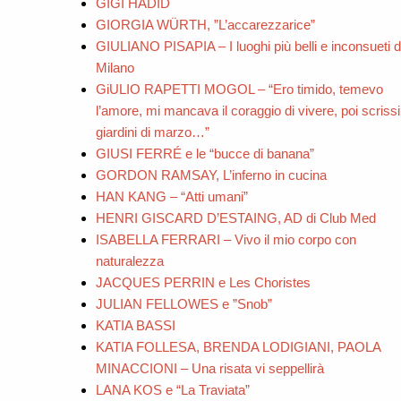
GIGI HADID
GIORGIA WÜRTH, ”L’accarezzarice”
GIULIANO PISAPIA – I luoghi più belli e inconsueti d
Milano
GiULIO RAPETTI MOGOL – “Ero timido, temevo
l’amore, mi mancava il coraggio di vivere, poi scrissi
giardini di marzo…”
GIUSI FERRÉ e le “bucce di banana”
GORDON RAMSAY, L’inferno in cucina
HAN KANG – “Atti umani”
HENRI GISCARD D’ESTAING, AD di Club Med
ISABELLA FERRARI – Vivo il mio corpo con
naturalezza
JACQUES PERRIN e Les Choristes
JULIAN FELLOWES e ”Snob”
KATIA BASSI
KATIA FOLLESA, BRENDA LODIGIANI, PAOLA
MINACCIONI – Una risata vi seppellirà
LANA KOS e “La Traviata”