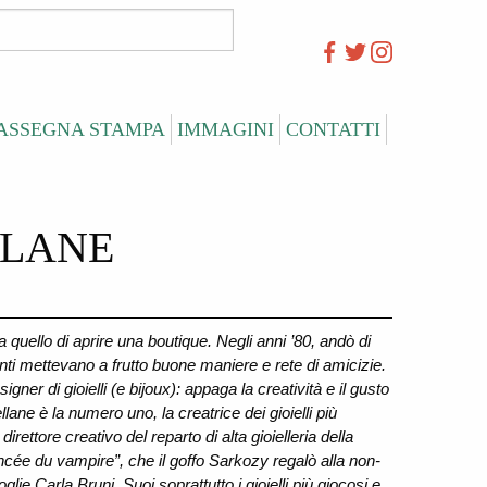
ASSEGNA STAMPA
IMMAGINI
CONTATTI
LLANE
a quello di aprire una boutique. Negli anni ’80, andò di
nti mettevano a frutto buone maniere e rete di amicizie.
gner di gioielli (e bijoux): appaga la creatività e il gusto
ane è la numero uno, la creatrice dei gioielli più
ettore creativo del reparto di alta gioielleria della
ncée du vampire”, che il goffo Sarkozy regalò alla non-
ie Carla Bruni. Suoi soprattutto i gioielli più giocosi e