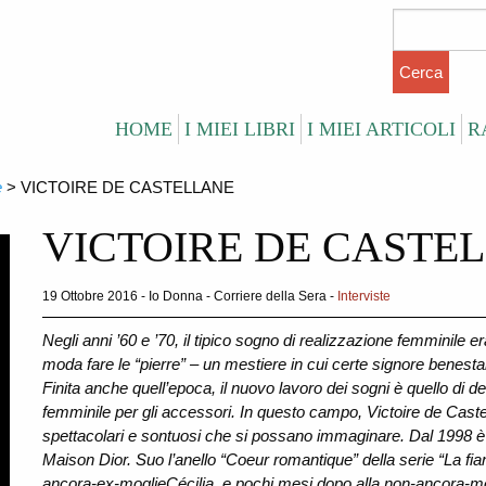
HOME
I MIEI LIBRI
I MIEI ARTICOLI
R
e
>
VICTOIRE DE CASTELLANE
VICTOIRE DE CASTE
19 Ottobre 2016 - Io Donna - Corriere della Sera -
Interviste
Negli anni ’60 e ’70, il tipico sogno di realizzazione femminile er
moda fare le “pierre” – un mestiere in cui certe signore benesta
Finita anche quell’epoca, il nuovo lavoro dei sogni è quello di desi
femminile per gli accessori. In questo campo, Victoire de Castell
spettacolari e sontuosi che si possano immaginare. Dal 1998 è dir
Maison Dior. Suo l’anello “Coeur romantique” della serie “La fia
ancora-ex-moglie
Cécilia, e pochi mesi dopo alla non-ancora-mogl