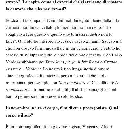
strano”. Le capita come ai cantanti che si stancano di ripetere
la canzone che li ha resi famosi?
Jessica mi fa simpatia. E non ho mai rinnegato niente della mia
carriera, non ho cancellato gli inizi, non ho mai detto: “Ho
sbagliato a fare questo o quello e se tornassi indietro non lo
farei”. Quando ho interpretato Jessica avevo 23 anni. Sapevo già
che non dovevo farmi incasellare in un personaggio, e subito ho
cercato di sviluppare tutte le corde delle mie capacità. Con Carlo
Verdone abbiamo poi fatto
Sono pazzo di Iris Blond
e
Grande,
grosso e… Verdone
. La nostra è una lunga storia d’amore
cinematografico e di amicizia, però mi sono anche molto
reinventata, per esempio con
Non ti muovere
di Castellitto, e
La
sconosciuta
di Tornatore e poi tutti gli altri personaggi che mi
hanno permesso di non essere solo Jessica.
In novembre uscirà
, film di cui è protagonista. Quel
Il corpo
corpo è il suo?
È un noir magnifico di un giovane regista, Vincenzo Alfieri.