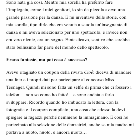
Sono nata già così. Mentre mia sorella ha preferito fare
l’impiegata, come i miei genitori, io sin da piccola avevo una
grande passione per la danza. E mi inventavo delle storie, con
mia sorella, tipo dirle che era venuta a scuola un’insegnante di
danza e mi aveva selezionato per uno spettacolo, e invece non
era vero niente, era un sogno. Fantasticavo, sentivo che sarebbe
stato bellissimo far parte del mondo dello spettacolo.
Erano fantasie, ma poi cosa è successo?
Avevo ritagliato un coupon della rivista
Cioè
: diceva di mandare
una foto e i propri dati per partecipare al concorso Miss
Teenager. Quindi mi sono fatta un selfie di prima che ci fossero i
telefoni – non so come ho fatto! – e sono andata a farlo
sviluppare. Ricordo quando ho imbucato la lettera, con la
fotografia e il coupon compilato, una cosa che adesso la devi
spiegare ai ragazzi perché nemmeno la immaginano. E così ho
partecipato alla selezione delle danzatrici, anche se mia madre mi
portava a nuoto, nuoto, e ancora nuoto…