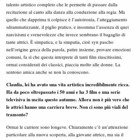
talento artistico completo che le permette di passare dalla
recitazione al canto alla danza alla conduzione alla regia. Ma
quello che dapprima ti colpisce è l’autoironia, l’atteggiamento
sdrammatizzante, il piglio pratico, e insomma l’assenza di quei
narcisismi e svenevolezze che invece sembrano il bagaglio di
tante attrici. È simpatica, e la simpatia, cioè syn pascho
nell’origine greca della parola, patire insieme, provare emozioni
comuni, fa sì che questa interprete di tanti film riuscitissimi,
ormai considerati dei classici, piaccia molto alle donne. La
sentono amica anche se non la conoscono.
Claudia, lei ha avuto una vita artistica incredibilmente ricca.
Ha da poco oltrepassato i 50 anni e ha 3 film e una serie
televisiva in uscita questo autunno. Allora non è più vero che
le attrici hanno una carriera breve. Non ci sono più viali del
tramonto?
Ormai le carriere sono longeve. Chiaramente c’è un’attenzione
particolare alla nuova scoperta, alla giovane attrice, ma sia il