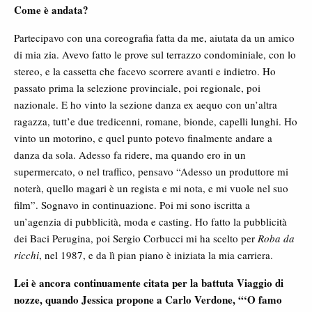
Come è andata?
Partecipavo con una coreografia fatta da me, aiutata da un amico
di mia zia. Avevo fatto le prove sul terrazzo condominiale, con lo
stereo, e la cassetta che facevo scorrere avanti e indietro. Ho
passato prima la selezione provinciale, poi regionale, poi
nazionale. E ho vinto la sezione danza ex aequo con un’altra
ragazza, tutt’e due tredicenni, romane, bionde, capelli lunghi. Ho
vinto un motorino, e quel punto potevo finalmente andare a
danza da sola. Adesso fa ridere, ma quando ero in un
supermercato, o nel traffico, pensavo “Adesso un produttore mi
noterà, quello magari è un regista e mi nota, e mi vuole nel suo
film”. Sognavo in continuazione. Poi mi sono iscritta a
un’agenzia di pubblicità, moda e casting. Ho fatto la pubblicità
dei Baci Perugina, poi Sergio Corbucci mi ha scelto per
Roba da
ricchi
, nel 1987, e da lì pian piano è iniziata la mia carriera.
Lei è ancora continuamente citata per la battuta Viaggio di
nozze, quando Jessica propone a Carlo Verdone, “‘O famo