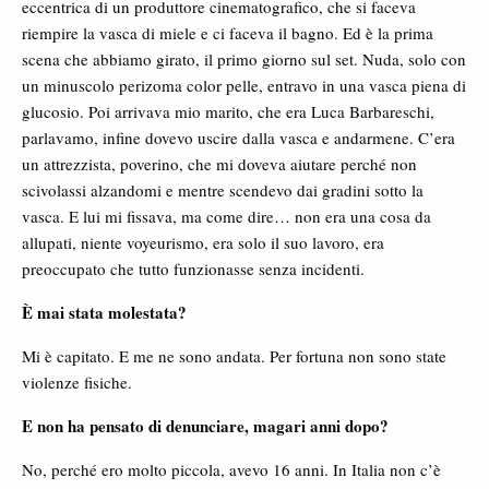
eccentrica di un produttore cinematografico, che si faceva
riempire la vasca di miele e ci faceva il bagno. Ed è la prima
scena che abbiamo girato, il primo giorno sul set. Nuda, solo con
un minuscolo perizoma color pelle, entravo in una vasca piena di
glucosio. Poi arrivava mio marito, che era Luca Barbareschi,
parlavamo, infine dovevo uscire dalla vasca e andarmene. C’era
un attrezzista, poverino, che mi doveva aiutare perché non
scivolassi alzandomi e mentre scendevo dai gradini sotto la
vasca. E lui mi fissava, ma come dire… non era una cosa da
allupati, niente voyeurismo, era solo il suo lavoro, era
preoccupato che tutto funzionasse senza incidenti.
È mai stata molestata?
Mi è capitato. E me ne sono andata. Per fortuna non sono state
violenze fisiche.
E non ha pensato di denunciare, magari anni dopo?
No, perché ero molto piccola, avevo 16 anni. In Italia non c’è