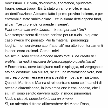
moltissimo. È ruvida, dolcissima, spontanea, spudorata,
fragile, senza troppi filtri. È stato un amore folle, è nata
un’identificazione. Abbiamo fatto il primo provino insieme, e per
entrambi è stato subito chiaro – ce lo siamo detti appena fuori,
al bar : “Se ci prende, ci prende insieme”.
Parli con un tale entusiasmo… è così per tutti i film?
Non sempre sento di essere perfetto per un ruolo. In questo
caso invece l’ho pensato. Per la materia, i personaggi, i
luoghi… non servivano attori “attoriali” ma attori con turbamenti
interiori extra-ordinari. Come i miei.
Nel film ci sono scene erotiche molto forti. Ti ha creato più
problemi la nudità emotiva del personaggio o quella fisica?
A Formentera, dove tutti girano nudi in spiaggia, mi vergogno e
sto col costume. Ma sul set, se c’è una motivazione vera, non
mi crea problemi essere senza vestiti e mostrare il pistolino.
Quando Manfred e Marina si reincontrano sono così carichi di
attese e dimenticanze, la loro emozione è così accesa, che lì
sì, lì mi sono sentito davvero nudo, in modo primordiale.
Nudo e piccolo nonostante tu sia un omone.
Sì, un microbo di fronte all’incombere del Monte Rosa,