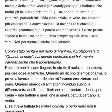
mente e delle corde vocali per sconfiggere quella balbuzie che
molto gli ha tolto e però molto gli sta dando, in termini di
carattere, particolarità, sfida esistenziale. A volte, nei momenti
più emotivi della conversazione, si inceppa (e ti chiede di
aiutarlo, pronunciando la parola che non arriva). Le sue parole,
sciolte o balbettate, sono tuttavia sempre significative, esatte,
vere. Non per niente è anche uno scrittore.
Com’è stato recitare nel ruolo di Manfred, il protagonista di
“Quando la notte”: hai dovuto costruirlo o ci hai trovato
caratteristiche che ti appartengono?
Recitare non è saper fingere. Io sfrutto il ruolo, la maschera,
per dire cose autentiche. Quando mi dicono di emozionarmi, io
provo a lavorare su corde che mi faranno emozionare sul
serio. Quando guardo gli altri attori individuo subito la
differenza tra quelli che si limitano a interpretare – bene, per
carità – una battuta e quelli che in quella battuta cercano la
verità.
E se quella battuta ti sembra ridicola, o perlomeno non ti
appartiene?