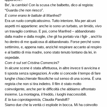
Be’, la cambio! Con la scusa che balbetto, dico al regista:
“Guarda che non riesco”.
E come erano le battute di Manfred?
Era un ruolo complicatissimo. Tutto interiore. Ma per alcuni
aspetti mi appartiene: anche io sono un turbato, un timido, vivo
un travaglio continuo. E poi, come Manfred – abbandonato
dalla madre e dalla moglie, che gli ha portato via i figli- , anch’io
ho dentro di me qualcosa di abbandonato. Forse perché sono
settimino, e, appena nato, anziché respirare accanto al respiro
e al battito di mia madre, sono stato tenuto lontano da lei, in
ospedale.
Com è sul set Cristina Comencini?
In alcune scene è stata affettuosa, in altre invece ti avvicina e
ti sposta senza spiegazioni. A volte si concede il tempo di fare
lunghe chiacchierate filosofiche sul senso di una scena. È una
regista che non si tira indietro. Il film è stato molto
coinvolgente, anche per le difficoltà che abbiamo affrontato
insieme. La montagna, il freddo, i luoghi inaccessibili.
E la tua coprotagonista, Claudia Pandolfi?
Siamo due che la verità ci esplode in bocca. Mi ha coinvolto