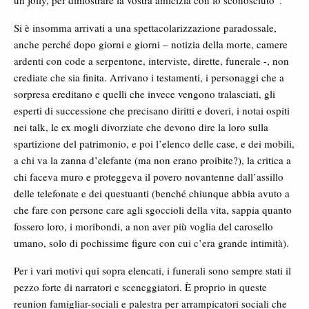
un jolly, per dimostrare la vostra amicizia con lo sconosciuto”.
Si è insomma arrivati a una spettacolarizzazione paradossale,
anche perché dopo giorni e giorni – notizia della morte, camere
ardenti con code a serpentone, interviste, dirette, funerale -, non
crediate che sia finita. Arrivano i testamenti, i personaggi che a
sorpresa ereditano e quelli che invece vengono tralasciati, gli
esperti di successione che precisano diritti e doveri, i notai ospiti
nei talk, le ex mogli divorziate che devono dire la loro sulla
spartizione del patrimonio, e poi l’elenco delle case, e dei mobili,
a chi va la zanna d’elefante (ma non erano proibite?), la critica a
chi faceva muro e proteggeva il povero novantenne dall’assillo
delle telefonate e dei questuanti (benché chiunque abbia avuto a
che fare con persone care agli sgoccioli della vita, sappia quanto
fossero loro, i moribondi, a non aver più voglia del carosello
umano, solo di pochissime figure con cui c’era grande intimità).
Per i vari motivi qui sopra elencati, i funerali sono sempre stati il
pezzo forte di narratori e sceneggiatori. È proprio in queste
reunion famigliar-sociali e palestra per arrampicatori sociali che