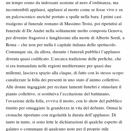
un tempo erano da indossare assieme al nero d’ordinanza, ma
incontenibili applausi, applausi al morto come se fosse vivo e su
un palcoscenico anziché portato a spalle nella bara. I primi casi
risalgono al funerale romano di Massimo Troisi, poi ripetutisi al
funerale di De André nella solitamente molto composta Genova,
per divenire fragorosi e lunghissimi alla morte di Alberto Sordi, a
Roma – che non per nulla è capitale italiana dello spettacolo.
Comunque sia, da allora, durante i funerali pubblici l’applauso
diventa quasi codificato. L’arcaica tradizione delle prefiche, che
si era tramandata nelle regioni mediterranee per quasi due
millenni, lasciava spazio alla claque, di fatto con lo stesso scopo:
canalizzare la folla dei presenti in uno stato d’animo collettivo.
Alle donne ingaggiate per recitare lamenti funebri e stimolare il
pianto collettivo, si sostituiva l’eccitazione del battimano,
l’ovazione della folla, evviva il morto, con lo show del pubblico
riunito per omaggiare la grandezza in vita del defunto. Ormai le
cronache riportano con regolarità la durata dell’applauso. Di
tanto in tanto, si sono lette le dichiarazioni di qualche esperto di
galateo o comunque di qualcuno noto per il proprio stile