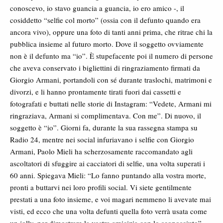
conoscevo, io stavo guancia a guancia, io ero amico -, il
cosiddetto “selfie col morto” (ossia con il defunto quando era
ancora vivo), oppure una foto di tanti anni prima, che ritrae chi la
pubblica insieme al futuro morto. Dove il soggetto ovviamente
non è il defunto ma “io”. È stupefacente poi il numero di persone
che aveva conservato i bigliettini di ringraziamento firmati da
Giorgio Armani, portandoli con sé durante traslochi, matrimoni e
divorzi, e li hanno prontamente tirati fuori dai cassetti e
fotografati e buttati nelle storie di Instagram: “Vedete, Armani mi
ringraziava, Armani si complimentava. Con me”. Di nuovo, il
soggetto è “io”. Giorni fa, durante la sua rassegna stampa su
Radio 24, mentre nei social infuriavano i selfie con Giorgio
Armani, Paolo Mieli ha scherzosamente raccomandato agli
ascoltatori di sfuggire ai cacciatori di selfie, una volta superati i
60 anni. Spiegava Mieli: “Lo fanno puntando alla vostra morte,
pronti a buttarvi nei loro profili social. Vi siete gentilmente
prestati a una foto insieme, e voi magari nemmeno li avevate mai
visti, ed ecco che una volta defunti quella foto verrà usata come