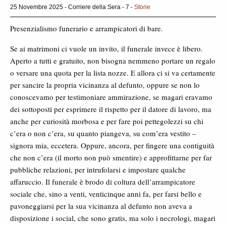
25 Novembre 2025 - Corriere della Sera - 7 -
Storie
Presenzialismo funerario e arrampicatori di bare.
Se ai matrimoni ci vuole un invito, il funerale invece è libero.
Aperto a tutti e gratuito, non bisogna nemmeno portare un regalo
o versare una quota per la lista nozze. E allora ci si va certamente
per sancire la propria vicinanza al defunto, oppure se non lo
conoscevamo per testimoniare ammirazione, se magari eravamo
dei sottoposti per esprimere il rispetto per il datore di lavoro, ma
anche per curiosità morbosa e per fare poi pettegolezzi su chi
c’era o non c’era, su quanto piangeva, su com’era vestito –
signora mia, eccetera. Oppure, ancora, per fingere una contiguità
che non c’era (il morto non può smentire) e approfittarne per far
pubbliche relazioni, per intrufolarsi e impostare qualche
affaruccio. Il funerale è brodo di coltura dell’arrampicatore
sociale che, sino a venti, venticinque anni fa, per farsi bello e
pavoneggiarsi per la sua vicinanza al defunto non aveva a
disposizione i social, che sono gratis, ma solo i necrologi, magari