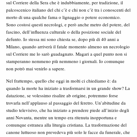
sul Corriere della Sera che è indubbiamente, per tradizione, il
palcoscenico italiano del chi c’è e chi non c’è tra i conoscenti del
morto di una qualche fama o lignaggio o potere economico.
Sono costosi questi necrologi, e però anche metro del potere, del
fascino, dell’influenza culturale o della posizione sociale del
defunto. Io stessa mi sono chiesta se, dopo più di 40 anni a
Milano, quando arriverà il fatale momento almeno un necrologio
sul Corriere me lo sarò guadagnato. Magari a quel punto non si
stamperanno nemmeno più nemmeno i giornali. Io comunque
non potrò mai venirlo a sapere.
Nel frattempo, quello che oggi in molti ci chiediamo è: da
quando la morte ha iniziato a trasformarsi in un grande show? La
datazione, se volessimo risalire ab origine, potremmo forse
trovarla nell’applauso al passaggio del feretro. Un’abitudine da
studio televisivo, che ha iniziato a prendere piede all’inizio degli
anni Novanta, mentre un tempo era ritenuta inopportuna e
comunque estranea alla liturgia cristiana. La trasformazione del
canone luttuoso non prevedeva più solo le facce da funerale, che