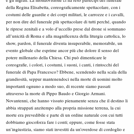
e gli ingrati. La mondovisione ci ha reso partecipi del funerale
della Regina Elisabetta, coreograficamente spettacolare, con i
costumi delle guardie e dei corpi militari, le carrozze e i cavalli,
per non dire del funerale più spettacolare di tutti perché, quando
le riprese zenitali e a volo d’uccello prese dal drone si sommano
all’unicità di Roma e alla magnificenza della liturgia cattolica, lo
show, pardon, il funerale diventa insuperabile, memorabile, un
evento globale che esprime ancor più che dolore il senso del
potere millenario della Chiesa. Chi può dimenticare le
coreografie, i colori, i costumi, i suoni, i canti, i rintocchi del
funerale di Papa Francesco? Ebbene, scendendo nella scala della
grandiosità, seppur mantenendoci nella morte di uomini molto
importanti ognuno a modo suo, di recente siamo passati
attraverso la morte di Pippo Baudo e Giorgio Armani.
Novantenni, che hanno vissuto pienamente senza che il destino li
abbia strappati anzitempo alla propria missione terrena, la cui
morte era prevedibile e parte di un ordine naturale con cui tutti
dobbiamo giocoforza fare i conti; eppure, come fosse stata
un’ingiustizia, siamo stati investiti da un’overdose di cordoglio e