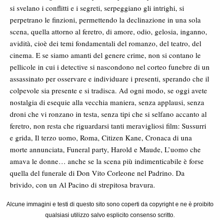
si svelano i conflitti e i segreti, serpeggiano gli intrighi, si
perpetrano le finzioni, permettendo la declinazione in una sola
scena, quella attorno al feretro, di amore, odio, gelosia, inganno,
avidità, cioè dei temi fondamentali del romanzo, del teatro, del
cinema. E se siamo amanti del genere crime, non si contano le
pellicole in cui i detective si nascondono nel corteo funebre di un
assassinato per osservare e individuare i presenti, sperando che il
colpevole sia presente e si tradisca. Ad ogni modo, se oggi avete
nostalgia di esequie alla vecchia maniera, senza applausi, senza
droni che vi ronzano in testa, senza tipi che si selfano accanto al
feretro, non resta che riguardarsi tanti meravigliosi film: Sussurri
e grida, Il terzo uomo, Roma, Citizen Kane, Cronaca di una
morte annunciata, Funeral party, Harold e Maude, L’uomo che
amava le donne… anche se la scena più indimenticabile è forse
quella del funerale di Don Vito Corleone nel Padrino. Da
brivido, con un Al Pacino di strepitosa bravura.
Alcune immagini e testi di questo sito sono coperti da copyright e ne è proibito
qualsiasi utilizzo salvo esplicito consenso scritto.