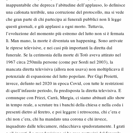
inappuntabile che depreca l’abitudine dell’applauso, lo definisce
una cafonata terribile, una corruzione del protocollo, ma si vede
che gran parte di chi partecipa ai funerali pubblici non li legge
questi giornali, e giù applausi a ogni morto. Tuttavia,
l’evoluzione del momento più estremo del lutto non si è fermata
lì. Man mano, la morte è diventata un happening. Sono arrivate
le riprese televisive, e nei casi più importanti la diretta dal
funerale. Se la cerimonia della morte di Totò aveva attirato nel
1967 circa 250mila persone (come per Sordi nel 2003), la
mancata diretta televisiva (allora non usava) non moltiplicava il
potenziale di espansione del lutto popolare. Per Gigi Proietti,
invece, defunto nel 2020 in epoca Covid, con tutte le restrizioni
di quell’infausto periodo, fu predisposta la diretta televisiva. E
comunque con Frizzi, Carrà, Murgia, ci siamo abituati allo show
in tempo reale, a scrutare tra i banchi della chiesa e nella coda i
presenti dietro al feretro, e poi leggere i retroscena, chi c’era e
chi non c’era, chi ha mandato una corona e chi invece,
inquadrato dalle telecamere, ridacchiava spudoratamente. I grati