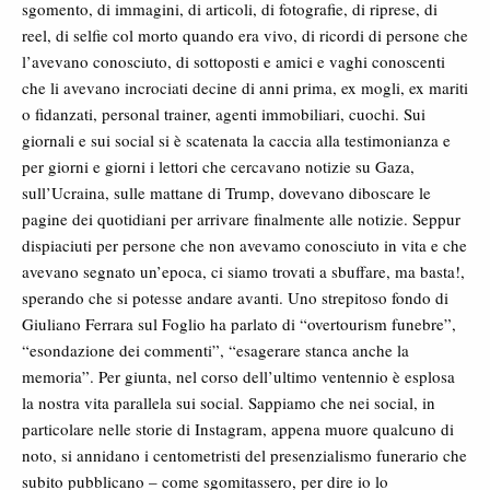
sgomento, di immagini, di articoli, di fotografie, di riprese, di
reel, di selfie col morto quando era vivo, di ricordi di persone che
l’avevano conosciuto, di sottoposti e amici e vaghi conoscenti
che li avevano incrociati decine di anni prima, ex mogli, ex mariti
o fidanzati, personal trainer, agenti immobiliari, cuochi. Sui
giornali e sui social si è scatenata la caccia alla testimonianza e
per giorni e giorni i lettori che cercavano notizie su Gaza,
sull’Ucraina, sulle mattane di Trump, dovevano diboscare le
pagine dei quotidiani per arrivare finalmente alle notizie. Seppur
dispiaciuti per persone che non avevamo conosciuto in vita e che
avevano segnato un’epoca, ci siamo trovati a sbuffare, ma basta!,
sperando che si potesse andare avanti. Uno strepitoso fondo di
Giuliano Ferrara sul Foglio ha parlato di “overtourism funebre”,
“esondazione dei commenti”, “esagerare stanca anche la
memoria”. Per giunta, nel corso dell’ultimo ventennio è esplosa
la nostra vita parallela sui social. Sappiamo che nei social, in
particolare nelle storie di Instagram, appena muore qualcuno di
noto, si annidano i centometristi del presenzialismo funerario che
subito pubblicano – come sgomitassero, per dire io lo