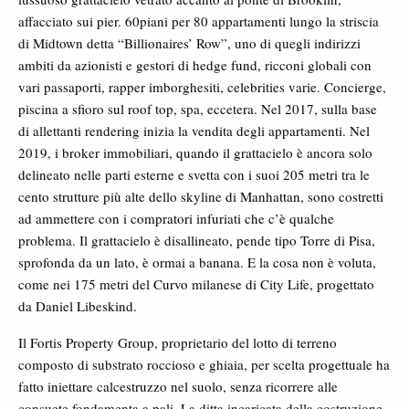
affacciato sui pier. 60piani per 80 appartamenti lungo la striscia
di Midtown detta “Billionaires’ Row”, uno di quegli indirizzi
ambiti da azionisti e gestori di hedge fund, ricconi globali con
vari passaporti, rapper imborghesiti, celebrities varie. Concierge,
piscina a sfioro sul roof top, spa, eccetera. Nel 2017, sulla base
di allettanti rendering inizia la vendita degli appartamenti. Nel
2019, i broker immobiliari, quando il grattacielo è ancora solo
delineato nelle parti esterne e svetta con i suoi 205 metri tra le
cento strutture più alte dello skyline di Manhattan, sono costretti
ad ammettere con i compratori infuriati che c’è qualche
problema. Il grattacielo è disallineato, pende tipo Torre di Pisa,
sprofonda da un lato, è ormai a banana. E la cosa non è voluta,
come nei 175 metri del Curvo milanese di City Life, progettato
da Daniel Libeskind.
Il Fortis Property Group, proprietario del lotto di terreno
composto di substrato roccioso e ghiaia, per scelta progettuale ha
fatto iniettare calcestruzzo nel suolo, senza ricorrere alle
consuete fondamenta a pali. La ditta incaricata della costruzione