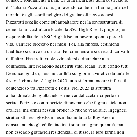
è l’italiana Pizzarotti che, pur avendo cantieri in buona parte del
mondo, è agli esordi nel giro dei grattacieli newyorchesi.
Pizzarotti sceglie come subappaltatore per la sovrastruttura di
cemento un costruttore locale, la SSC High Rise. E proprio per
responsabilità della SSC High Rise un povero operaio perde la
vita. Cantiere bloccato per mesi. Poi, alla ripresa, cedimenti.
L’edificio si curva da un lato. Per compensare si cerca di curvarlo
dall’altro. Pizzarotti vuole svincolarsi e rinunciare alla
commessa. Intervengono agguerriti studi legali. Tutti contro tutti.
Denunce, giudici, persino conflitti sui giorni lavorativi durante le
festività ebraiche. A luglio 2020 tutto si ferma, mentre infuria il
contenzioso tra Pizzarotti e Fortis. Nel 2023 la struttura
abbandonata del grattacielo viene vandalizzata e coperta di
scritte. Perizie e controperizie dimostrano che il grattacielo non
crollerà, ma ormai nessun broker lo ritiene vendibile. Ingegneri
strutturisti prestigiosissimi esaminano tutta la Bay Area e
constatano che gli edifici inclinati sono una gran quantità, ma
non essendo grattacieli residenziali di lusso, la loro forma non