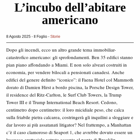
L’incubo dell’abitare
americano
8 Agosto 2025 - Il Foglio -
Storie
Dopo gli incendi, ecco un altro grande tema immobiliar-
catastrofico americano: gli sprofondamenti. Ben 35 edifici stanno
pian piano affondando a Miami. E non solo alveari costruiti in
economia, per vendere bilocali a pensionati canadesi. Anche
edifici del genere definito “iconico”: il Faena Hotel col Mammoth
dorato di Damien Hirst a bordo piscina, la Porsche Design Tower,
il residence del Ritz-Carlton, le Surf Club Towers, la Trump
Tower III e il Trump International Beach Resort. Cedono,
centimetro dopo centimetro: il loro micidiale peso, che calca
sulla friabile pietra calcarea, costringerà gli inquilini a sloggiare e
dar lavoro ai più assatanati litigator? Nel frattempo, a Manhattan
c’è il caso clamoroso di Seaport 1, che avrebbe dovuto essere un
lussuoso grattacielo vetrato accanto al ponte di Brooklin,