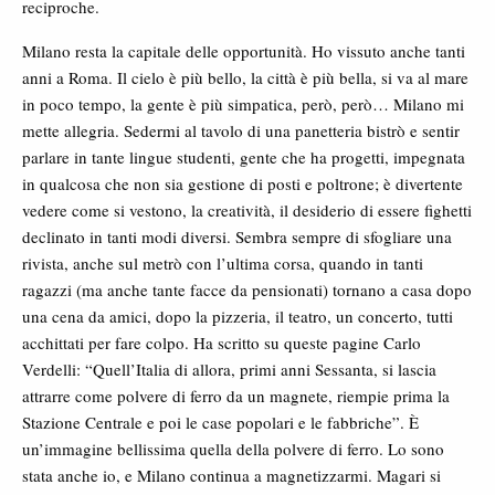
reciproche.
Milano resta la capitale delle opportunità. Ho vissuto anche tanti
anni a Roma. Il cielo è più bello, la città è più bella, si va al mare
in poco tempo, la gente è più simpatica, però, però… Milano mi
mette allegria. Sedermi al tavolo di una panetteria bistrò e sentir
parlare in tante lingue studenti, gente che ha progetti, impegnata
in qualcosa che non sia gestione di posti e poltrone; è divertente
vedere come si vestono, la creatività, il desiderio di essere fighetti
declinato in tanti modi diversi. Sembra sempre di sfogliare una
rivista, anche sul metrò con l’ultima corsa, quando in tanti
ragazzi (ma anche tante facce da pensionati) tornano a casa dopo
una cena da amici, dopo la pizzeria, il teatro, un concerto, tutti
acchittati per fare colpo. Ha scritto su queste pagine Carlo
Verdelli: “Quell’Italia di allora, primi anni Sessanta, si lascia
attrarre come polvere di ferro da un magnete, riempie prima la
Stazione Centrale e poi le case popolari e le fabbriche”. È
un’immagine bellissima quella della polvere di ferro. Lo sono
stata anche io, e Milano continua a magnetizzarmi. Magari si