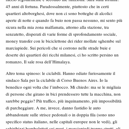
45 anni di fortuna. Paradossalmente, piuttosto che in certi
quartieri altoborghesi, dove non ci sono botteghe di alcolici
aperte di notte e quando fa buio non passa nessuno, mi sento più
sicura nella mia zona malfamata, attorno alla stazione, tra
senzatetto, disperati di varie forme di sprofondamento sociale,
money transfer con le biciclettone dei rider mollate sghembe sul
marciapiede. Sui pericoli che si corrono nelle strade buie e
deserte dei quartieri dei ricchi milanesi, ci ho scritto persino un
romanzo, Il sale rosa dell’Himalaya.
Altro tema spinoso: le ciclabili. Hanno odiato furiosamente il
sindaco Sala per la ciclabile di Corso Buenos Aires. Io la
benedico ogni volta che l’imbocco. Mi chiedo: ma se le migliaia
di persone che girano in bici prendessero tutte la macchina, non
sarebbe peggio? Più traffico, più inquinamento, più impossibilità
di parcheggiare. A me, invece, danno fastidio le auto
abbandonate sulle strisce pedonali o in doppia fila (sono uno
specifico status italiano, nelle capitali europee non le vedi), gli
sghiribizzi bombolettati sui muri, i marciapiedi troppo stretti, gli