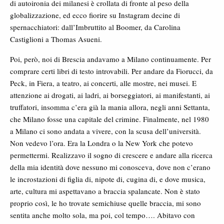
di autoironia dei milanesi è crollata di fronte al peso della
globalizzazione, ed ecco fiorire su Instagram decine di
spernacchiatori: dall’Imbruttito al Boomer, da Carolina
Castiglioni a Thomas Asueni.
Poi, però, noi di Brescia andavamo a Milano continuamente. Per
comprare certi libri di testo introvabili. Per andare da Fiorucci, da
Peck, in Fiera, a teatro, ai concerti, alle mostre, nei musei. E
attenzione ai drogati, ai ladri, ai borseggiatori, ai manifestanti, ai
truffatori, insomma c’era già la mania allora, negli anni Settanta,
che Milano fosse una capitale del crimine. Finalmente, nel 1980
a Milano ci sono andata a vivere, con la scusa dell’università.
Non vedevo l’ora. Era la Londra o la New York che potevo
permettermi. Realizzavo il sogno di crescere e andare alla ricerca
della mia identità dove nessuno mi conosceva, dove non c’erano
le incrostazioni di figlia di, nipote di, cugina di, e dove musica,
arte, cultura mi aspettavano a braccia spalancate. Non è stato
proprio così, le ho trovate semichiuse quelle braccia, mi sono
sentita anche molto sola, ma poi, col tempo…. Abitavo con