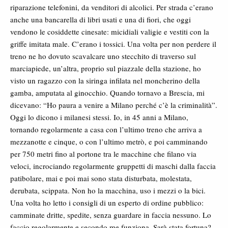
riparazione telefonini, da venditori di alcolici. Per strada c’erano
anche una bancarella di libri usati e una di fiori, che oggi
vendono le cosiddette cinesate: micidiali valigie e vestiti con la
griffe imitata male. C’erano i tossici. Una volta per non perdere il
treno ne ho dovuto scavalcare uno stecchito di traverso sul
marciapiede, un’altra, proprio sul piazzale della stazione, ho
visto un ragazzo con la siringa infilata nel moncherino della
gamba, amputata al ginocchio. Quando tornavo a Brescia, mi
dicevano: “Ho paura a venire a Milano perché c’è la criminalità”.
Oggi lo dicono i milanesi stessi. Io, in 45 anni a Milano,
tornando regolarmente a casa con l’ultimo treno che arriva a
mezzanotte e cinque, o con l’ultimo metrò, e poi camminando
per 750 metri fino al portone tra le macchine che filano via
veloci, incrociando regolarmente gruppetti di maschi dalla faccia
patibolare, mai e poi mai sono stata disturbata, molestata,
derubata, scippata. Non ho la macchina, uso i mezzi o la bici.
Una volta ho letto i consigli di un esperto di ordine pubblico:
camminate dritte, spedite, senza guardare in faccia nessuno. Lo
faccio regolarmente e secondo me funziona. Sarà stata fortuna?