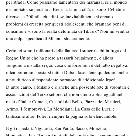
per strada. Come possiamo lamentarci dei maranza, se il mondo
è cambiato, se persino a Brescia, la mia città, ci sono 164 etnie
diverse su 200mila cittadini, se inevitabilmente si creano
problemi di crescita per questi adolescenti che bramano beni di
consumo e vivono la realtà deformata di TikTok? Non mi sembra
una colpa specifica di Milano, sinceramente.
Certo, ci sono i milionari della flat tax, i super ricchi in fuga dal
Regno Unito che ha preso a tassarli brutalmente, e allora
vengono a installarsi qui, cosa che forse non è del tutto negativa:
mica potranno spostarsi tutti a Dubai, lasciatene qualcuno anche
a noi di ricco altospendente portatore di addizionale Irpef.
D’altro canto, a Milano c’è anche una possente rete di volontari e
associazioni del Terzo settore, che non credo abbia eguali nel
resto d’Italia: Cometa, Custodi del Bello, Piazza dei Mestieri,
Arimo, I Semprevivi, La Meridiana, La Casa delle Luci, e
tantissime altre. Potrei riempire la pagina solo elencandole.
E gli ospedali: Niguarda, San Paolo, Sacco, Monzino,
Humanitas, Ieo. Per certi periodi della mia vita, accompagnando