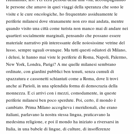
le persone che amavo in quei viaggi della speranza che sono le
visite e le cure oncologiche, ho frequentato assiduamente le
periferie milanesi dove stranamente non ero mai andata, mentre
quando visito una città come turista non manco mai di andare nei
quartieri socialmente marginali, pensando che possano essere
materiale narrativo più interessante delle noiosissime vetrine del
lusso, sempre uguali ovunque. Ma tutti questi odiatori di Milano,
i delusi, le hanno mai viste le periferie di Roma, Napoli, Palermo,
New York, Londra, Parigi? A me quelle milanesi sembrano
ordinate, con giardini pubblici ben tenuti, senza cumuli di
spazzatura e cassonetti schiantati come a Roma, dove li trovi
anche ai Parioli, in una splendida forma di democrazia della
monnezza. E ci arrivi con i mezzi, comodamente, in queste
periferie milanesi ben poco sperdute. Poi, certo, il mondo è
cambiato. Prima Milano accoglieva i meridionali, che erano
italiani, parlavano la nostra stessa lingua, praticavano la
medesima religione, e poi il mondo ha iniziato a riversarsi in
Italia, in una babele di lingue, di culture, di insofferenze