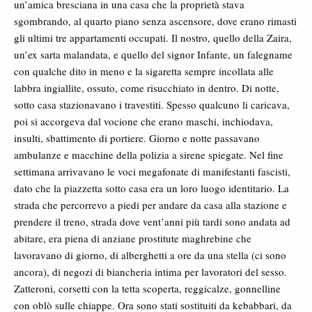
un’amica bresciana in una casa che la proprietà stava
sgombrando, al quarto piano senza ascensore, dove erano rimasti
gli ultimi tre appartamenti occupati. Il nostro, quello della Zaira,
un’ex sarta malandata, e quello del signor Infante, un falegname
con qualche dito in meno e la sigaretta sempre incollata alle
labbra ingiallite, ossuto, come risucchiato in dentro. Di notte,
sotto casa stazionavano i travestiti. Spesso qualcuno li caricava,
poi si accorgeva dal vocione che erano maschi, inchiodava,
insulti, sbattimento di portiere. Giorno e notte passavano
ambulanze e macchine della polizia a sirene spiegate. Nel fine
settimana arrivavano le voci megafonate di manifestanti fascisti,
dato che la piazzetta sotto casa era un loro luogo identitario. La
strada che percorrevo a piedi per andare da casa alla stazione e
prendere il treno, strada dove vent’anni più tardi sono andata ad
abitare, era piena di anziane prostitute maghrebine che
lavoravano di giorno, di alberghetti a ore da una stella (ci sono
ancora), di negozi di biancheria intima per lavoratori del sesso.
Zatteroni, corsetti con la tetta scoperta, reggicalze, gonnelline
con oblò sulle chiappe. Ora sono stati sostituiti da kebabbari, da