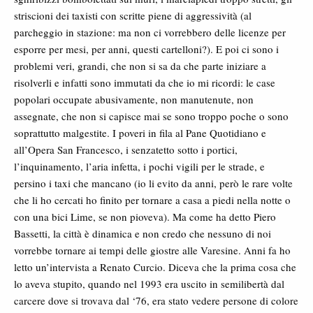
striscioni dei taxisti con scritte piene di aggressività (al
parcheggio in stazione: ma non ci vorrebbero delle licenze per
esporre per mesi, per anni, questi cartelloni?). E poi ci sono i
problemi veri, grandi, che non si sa da che parte iniziare a
risolverli e infatti sono immutati da che io mi ricordi: le case
popolari occupate abusivamente, non manutenute, non
assegnate, che non si capisce mai se sono troppo poche o sono
soprattutto malgestite. I poveri in fila al Pane Quotidiano e
all’Opera San Francesco, i senzatetto sotto i portici,
l’inquinamento, l’aria infetta, i pochi vigili per le strade, e
persino i taxi che mancano (io li evito da anni, però le rare volte
che li ho cercati ho finito per tornare a casa a piedi nella notte o
con una bici Lime, se non pioveva). Ma come ha detto Piero
Bassetti, la città è dinamica e non credo che nessuno di noi
vorrebbe tornare ai tempi delle giostre alle Varesine. Anni fa ho
letto un’intervista a Renato Curcio. Diceva che la prima cosa che
lo aveva stupito, quando nel 1993 era uscito in semilibertà dal
carcere dove si trovava dal ‘76, era stato vedere persone di colore