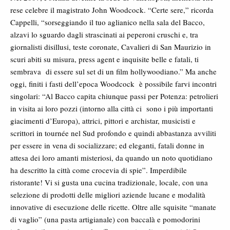
rese celebre il magistrato John Woodcock. “Certe sere,” ricorda
Cappelli, “sorseggiando il tuo aglianico nella sala del Bacco,
alzavi lo sguardo dagli strascinati ai peperoni cruschi e, tra
giornalisti disillusi, teste coronate, Cavalieri di San Maurizio in
scuri abiti su misura, press agent e inquisite belle e fatali, ti
sembrava di essere sul set di un film hollywoodiano.” Ma anche
oggi, finiti i fasti dell’epoca Woodcock è possibile farvi incontri
singolari: “Al Bacco capita chiunque passi per Potenza: petrolieri
in visita ai loro pozzi (intorno alla città ci sono i più importanti
giacimenti d’Europa), attrici, pittori e archistar, musicisti e
scrittori in tournée nel Sud profondo e quindi abbastanza avviliti
per essere in vena di socializzare; ed eleganti, fatali donne in
attesa dei loro amanti misteriosi, da quando un noto quotidiano
ha descritto la città come crocevia di spie”. Imperdibile
ristorante! Vi si gusta una cucina tradizionale, locale, con una
selezione di prodotti delle migliori aziende lucane e modalità
innovative di esecuzione delle ricette. Oltre alle squisite “manate
di vaglio” (una pasta artigianale) con baccalà e pomodorini