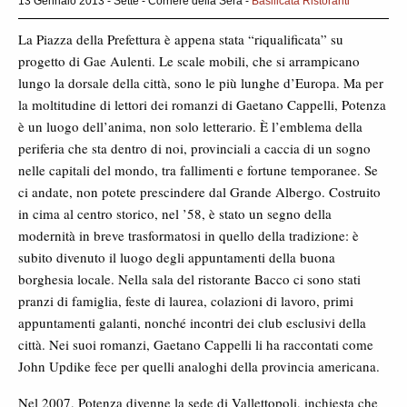
13 Gennaio 2013 - Sette - Corriere della Sera -
Basilicata
Ristoranti
La Piazza della Prefettura è appena stata “riqualificata” su
progetto di Gae Aulenti. Le scale mobili, che si arrampicano
lungo la dorsale della città, sono le più lunghe d’Europa. Ma per
la moltitudine di lettori dei romanzi di Gaetano Cappelli, Potenza
è un luogo dell’anima, non solo letterario. È l’emblema della
periferia che sta dentro di noi, provinciali a caccia di un sogno
nelle capitali del mondo, tra fallimenti e fortune temporanee. Se
ci andate, non potete prescindere dal Grande Albergo. Costruito
in cima al centro storico, nel ’58, è stato un segno della
modernità in breve trasformatosi in quello della tradizione: è
subito divenuto il luogo degli appuntamenti della buona
borghesia locale. Nella sala del ristorante Bacco ci sono stati
pranzi di famiglia, feste di laurea, colazioni di lavoro, primi
appuntamenti galanti, nonché incontri dei club esclusivi della
città. Nei suoi romanzi, Gaetano Cappelli li ha raccontati come
John Updike fece per quelli analoghi della provincia americana.
Nel 2007, Potenza divenne la sede di Vallettopoli, inchiesta che