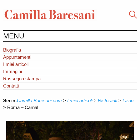
MENU
Biografia
Appuntamenti
I miei articoli
Immagini
Rassegna stampa
Contatti
Sei in:
Camilla Baresani.com
>
I miei articoli
>
Ristoranti
>
Lazio
>
Roma – Carnal