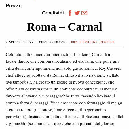
Prezzi:
Condividi:
Roma – Carnal
7 Settembre 2022 - Corriere della Sera -
I miei articoli
Lazio
Ristoranti
Colorato, latinoamerican-internazional-italiano, Carnal è un
locale fluido, che combina localismo ed esotismi, che poi è una
cifra della contemporaneità non solo gastronomica. Roy Caceres,
chef allogeno adottato da Roma, chiuso il suo ristorante stellato
(Metamorfosi), ha creato un locale di nuova concezione, che
offre piatti coloratissimi in un ambiente décontracté. Il menu è
davvero allettante e si assaggerebbe tutto, facendo lievitare il
conto a forza di assaggi. Yuca croccante con formaggio di malga
e crema rocoto (maionese, lime e recoto, il peperoncino
peruviano,); tostada con battuta di coscia di Fassona, mayo e alici
e gomashio (sesamo e sale); ceviche con pescato del giorno;