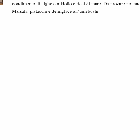
condimento di alghe e midollo e ricci di mare. Da provare poi anche
Marsala, pistacchi e demiglace all’umeboshi.